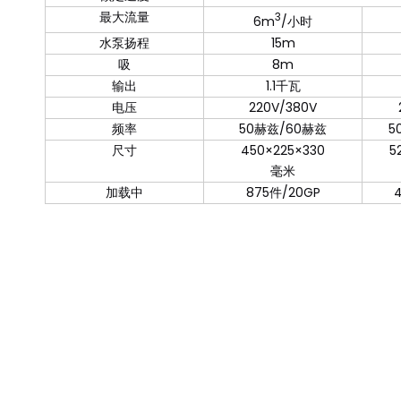
最大流量
3
6m
/小时
水泵扬程
15m
吸
8m
输出
1.1千瓦
电压
220V/380V
频率
50赫兹/60赫兹
5
尺寸
450×225×330
5
毫米
加载中
875件/20GP