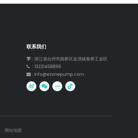
联系我们
: 浙江省台州市路桥区金清镇卷桥工业区

: 13221458899

:
info@ezonepump.com

。
网站地图