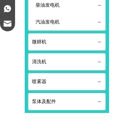
柴油发电机
+8613221458899
汽油发电机
info@ezonepump.com
微耕机
清洗机
喷雾器
泵体及配件