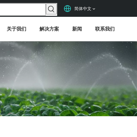
简体中文
关于我们
解决方案
新闻
联系我们