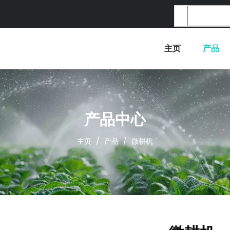
主页
产品
产品中心
主页
/
产品
/
微耕机