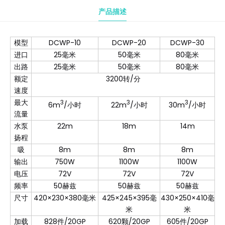
产品描述
模型
DCWP-10
DCWP-20
DCWP-30
进口
25毫米
50毫米
80毫米
出路
25毫米
50毫米
80毫米
额定
3200转/分
速度
最大
3
3
3
6m
/小时
22m
/小时
30m
/小时
流量
水泵
22m
18m
14m
扬程
吸
8m
8m
8m
输出
750W
1100W
1100W
电压
72V
72V
72V
频率
50赫兹
50赫兹
50赫兹
尺寸
420×230×380毫米
425×245×395毫
430×250×410毫
米
米
加载
828件/20GP
620颗/20GP
605件/20GP