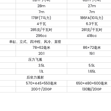
28m
27m
7m
7m
178F(7马力)
186FA(10马力)
4千瓦
6.3千瓦
285克/千瓦时
281克/千瓦时
296cc
418cc
单缸、立式、四冲程、风冷、直喷
78×62毫米
86×72毫米
20:1
19:1
压力飞溅
3.5L
5.5L
1.1L
1.65L
后坐力溅射
570×445×550毫米
650×480×600毫米
200个/20GP
130颗/20GP