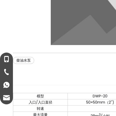
+86-13221458899
柴油水泵
+86-57682711399
+8613221458899
模型
DWP-20
info@ezonepump.com
入口/入口直径
50×50mm（2'')
转速
最大流量
3
28m
/小时