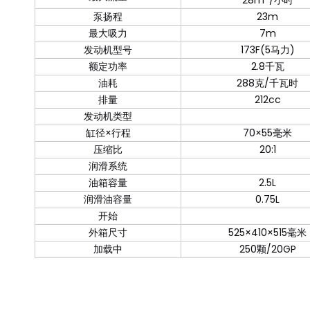
泵扬程
23m
最大吸力
7m
发动机型号
173F(5马力)
额定功率
2.8千瓦
油耗
288克/千瓦时
排量
212cc
发动机类型
缸径×行程
70×55毫米
压缩比
20:1
润滑系统
油箱容量
2.5L
润滑油容量
0.75L
开始
外箱尺寸
525×410×515毫米
加载中
250颗/20GP