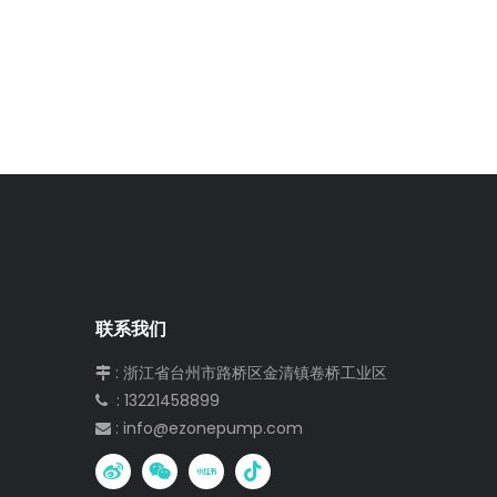
联系我们
: 浙江省台州市路桥区金清镇卷桥工业区

: 13221458899

:
info@ezonepump.com
