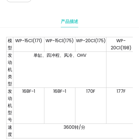
产品描述
模
WP-15Cl(171)
WP-15Cl(175)
WP-20Cl(175)
WP-
型
20Cl(198)
发
单缸、四冲程、风冷、OHV
动
机
类
型
发
168F-1
168F-1
170F
177F
动
机
型
号
速
3600转/分
度