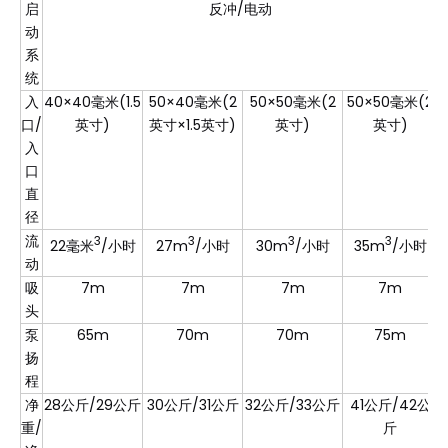
启
反冲/电动
动
系
统
入
40×40毫米(1.5
50×40毫米(2
50×50毫米(2
50×50毫米(2
口/
英寸)
英寸×1.5英寸)
英寸)
英寸)
入
口
直
径
流
3
3
3
3
22毫米
/小时
27m
/小时
30m
/小时
35m
/小时
动
吸
7m
7m
7m
7m
头
泵
65m
70m
70m
75m
扬
程
净
28公斤/29公斤
30公斤/31公斤
32公斤/33公斤
41公斤/42公
重/
斤