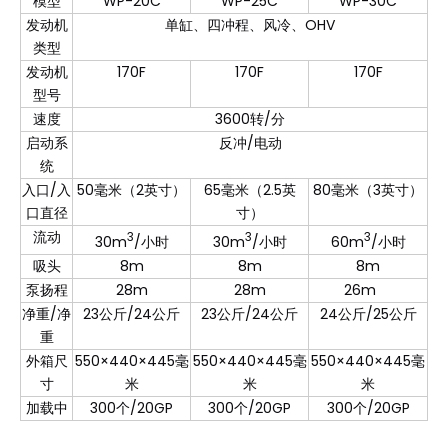
模型
WP-20C
WP-25C
WP-30C
发动机
单缸、四冲程、风冷、OHV
类型
发动机
170F
170F
170F
型号
速度
3600转/分
启动系
反冲/电动
统
入口/入
50毫米（2英寸）
65毫米（2.5英
80毫米（3英寸）
口直径
寸）
流动
3
3
3
30m
/小时
30m
/小时
60m
/小时
吸头
8m
8m
8m
泵扬程
28m
28m
26m
净重/净
23公斤/24公斤
23公斤/24公斤
24公斤/25公斤
重
外箱尺
550×440×445毫
550×440×445毫
550×440×445毫
寸
米
米
米
加载中
300个/20GP
300个/20GP
300个/20GP